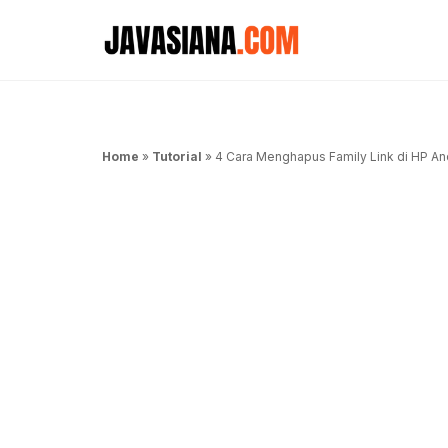
Langsung
ke
isi
Home
»
Tutorial
»
4 Cara Menghapus Family Link di HP A