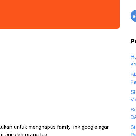
#
P
Ha
Ke
Bl
Fa
St
Va
So
D
kukan untuk menghapus family link google agar
St
i lagi oleh orang tua.
Pe