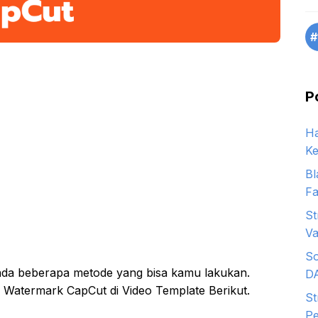
#
P
Ha
Ke
Bl
Fa
St
Va
So
da beberapa metode yang bisa kamu lakukan.
D
 Watermark CapCut di Video Template Berikut.
St
Pe