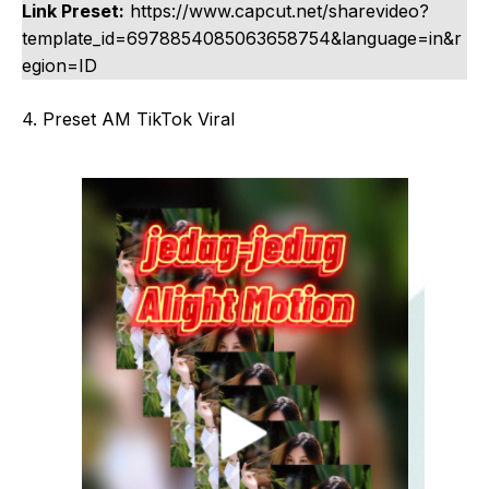
Link Preset:
https://www.capcut.net/sharevideo?
template_id=6978854085063658754&language=in&r
egion=ID
4. Preset AM TikTok Viral