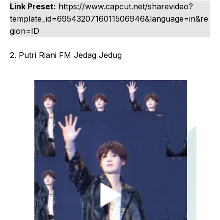
Link Preset:
https://www.capcut.net/sharevideo?
template_id=6954320716011506946&language=in&re
gion=ID
2. Putri Riani FM Jedag Jedug