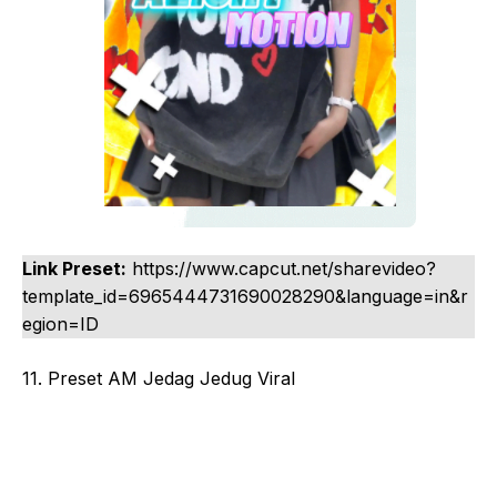
Link Preset:
https://www.capcut.net/sharevideo?
template_id=6965444731690028290&language=in&r
egion=ID
11. Preset AM Jedag Jedug Viral