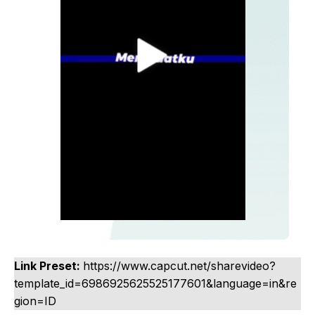
Link Preset:
https://www.capcut.net/sharevideo?
template_id=6986925625525177601&language=in&re
gion=ID