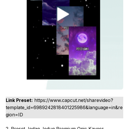
Link Preset:
https://www.capcut.net/sharevideo?
template_id=6989242818401225986&language=in&re
gion=ID
2. Preset Jedag Jedug Premium Onic Kayess