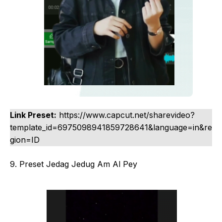
Link Preset:
https://www.capcut.net/sharevideo?
template_id=6975098941859728641&language=in&re
gion=ID
9. Preset Jedag Jedug Am Al Pey