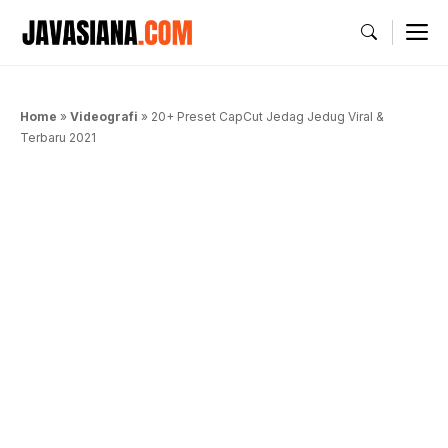
Langsung
M
ke
isi
Home
»
Videografi
»
20+ Preset CapCut Jedag Jedug Viral &
Terbaru 2021