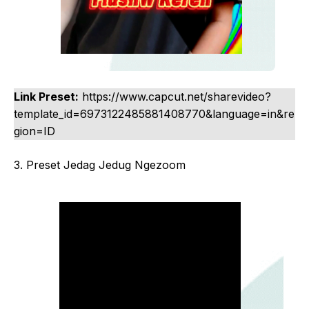
Link Preset:
https://www.capcut.net/sharevideo?
template_id=6973122485881408770&language=in&re
gion=ID
3. Preset Jedag Jedug Ngezoom