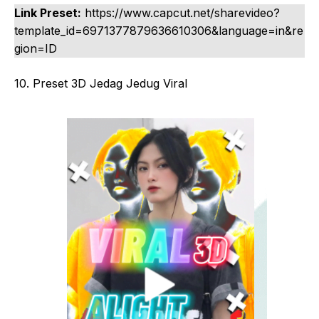
Link Preset:
https://www.capcut.net/sharevideo?
template_id=6971377879636610306&language=in&re
gion=ID
10. Preset 3D Jedag Jedug Viral