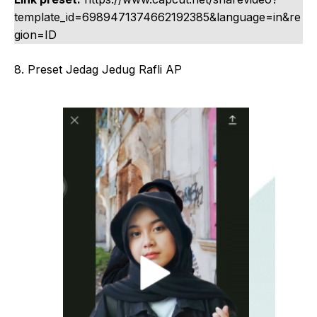
template_id=6989471374662192385&language=in&re
gion=ID
8. Preset Jedag Jedug Rafli AP