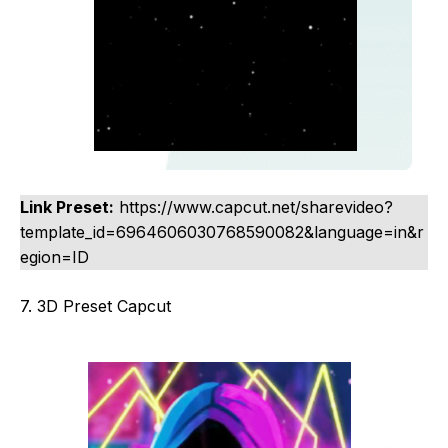
Link Preset:
https://www.capcut.net/sharevideo?
template_id=6964606030768590082&language=in&r
egion=ID
7. 3D Preset Capcut