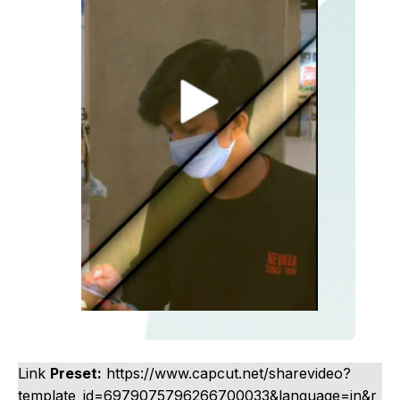
Link
Preset:
https://www.capcut.net/sharevideo?
template_id=6979075796266700033&language=in&r