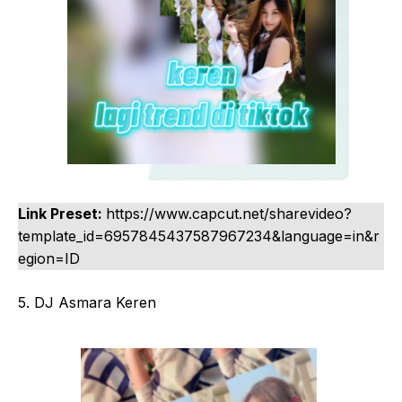
Link Preset:
https://www.capcut.net/sharevideo?
template_id=6957845437587967234&language=in&r
egion=ID
5. DJ Asmara Keren