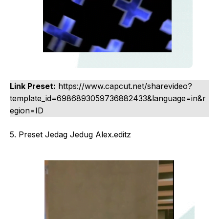
Link Preset:
https://www.capcut.net/sharevideo?
template_id=6986893059736882433&language=in&r
egion=ID
5. Preset Jedag Jedug Alex.editz