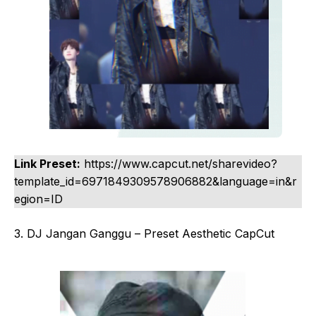
Link Preset:
https://www.capcut.net/sharevideo?
template_id=6971849309578906882&language=in&r
egion=ID
3. DJ Jangan Ganggu – Preset Aesthetic CapCut