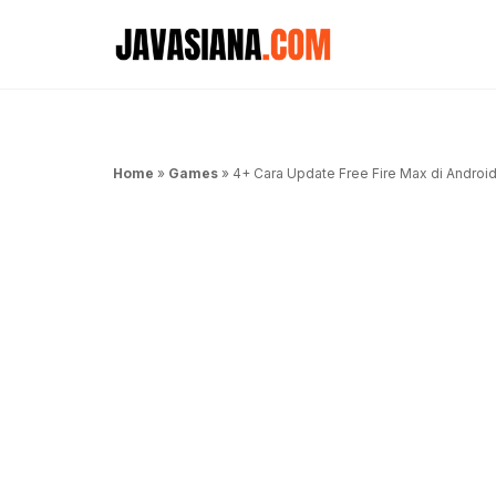
Langsung
ke
isi
Home
»
Games
»
4+ Cara Update Free Fire Max di Andro