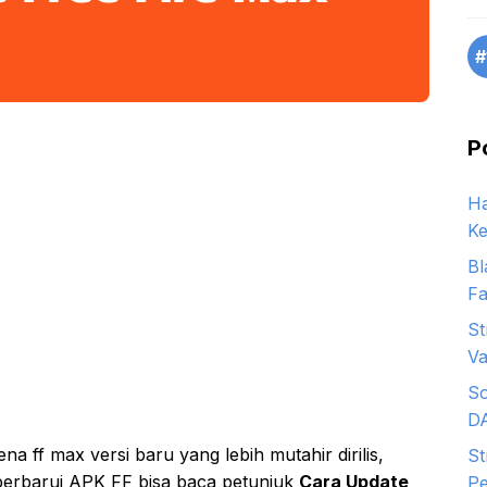
#
P
Ha
Ke
Bl
Fa
St
Va
So
D
 ff max versi baru yang lebih mutahir dirilis,
St
erbarui APK FF bisa baca petunjuk
Cara Update
Pe