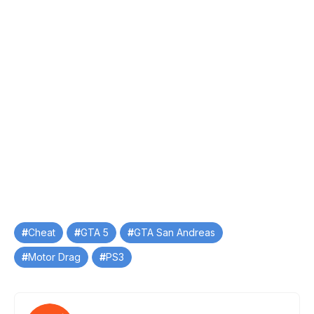
Tag
Cheat
GTA 5
GTA San Andreas
Motor Drag
PS3