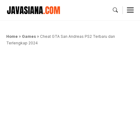
Langsung
M
ke
isi
Home
»
Games
»
Cheat GTA San Andreas PS2 Terbaru dan
Terlengkap 2024