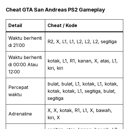
Cheat GTA San Andreas PS2 Gameplay
Detail
Cheat / Kode
Waktu berhenti
R2, X, L1, L1, L2, L2, L2, segitiga
di 21:00
Waktu berhenti
kotak, L1, R1, kanan, X, atas, L1,
di 00:00 Atau
kiri, kiri
12:00
bulat, bulat, L1, kotak, L1, kotak,
Percepat
kotak, kotak, L1, segitiga, bulat,
waktu
segitiga
X, X, kotak, R1, L1, X, bawah,
Adrenaline
kiri, X