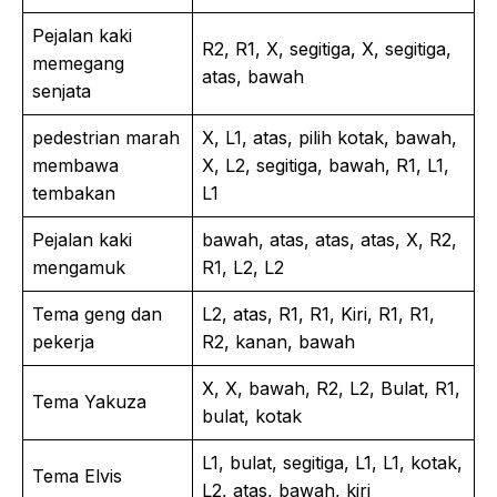
Pejalan kaki
R2, R1, X, segitiga, X, segitiga,
memegang
atas, bawah
senjata
pedestrian marah
X, L1, atas, pilih kotak, bawah,
membawa
X, L2, segitiga, bawah, R1, L1,
tembakan
L1
Pejalan kaki
bawah, atas, atas, atas, X, R2,
mengamuk
R1, L2, L2
Tema geng dan
L2, atas, R1, R1, Kiri, R1, R1,
pekerja
R2, kanan, bawah
X, X, bawah, R2, L2, Bulat, R1,
Tema Yakuza
bulat, kotak
L1, bulat, segitiga, L1, L1, kotak,
Tema Elvis
L2, atas, bawah, kiri