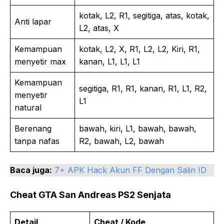
kotak, L2, R1, segitiga, atas, kotak,
Anti lapar
L2, atas, X
Kemampuan
kotak, L2, X, R1, L2, L2, Kiri, R1,
menyetir max
kanan, L1, L1, L1
Kemampuan
segitiga, R1, R1, kanan, R1, L1, R2,
menyetir
L1
natural
Berenang
bawah, kiri, L1, bawah, bawah,
tanpa nafas
R2, bawah, L2, bawah
Baca juga:
7+ APK Hack Akun FF Dengan Salin ID
Cheat GTA San Andreas PS2 Senjata
Detail
Cheat / Kode