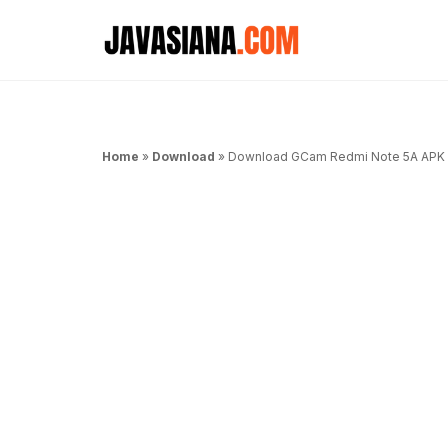
Langsung
ke
isi
Home
»
Download
»
Download GCam Redmi Note 5A APK 