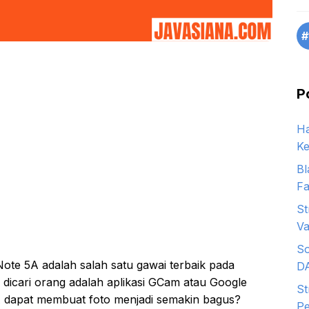
#
P
Ha
Ke
Bl
Fa
St
Va
So
ote 5A adalah salah satu gawai terbaik pada
D
 dicari orang adalah aplikasi GCam atau Google
St
dapat membuat foto menjadi semakin bagus?
Pe