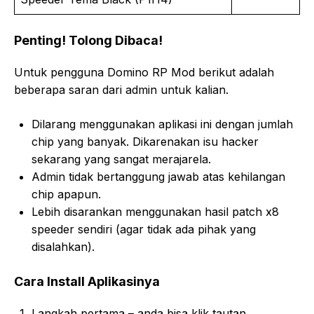
Penting! Tolong Dibaca!
Untuk pengguna Domino RP Mod berikut adalah
beberapa saran dari admin untuk kalian.
Dilarang menggunakan aplikasi ini dengan jumlah
chip yang banyak. Dikarenakan isu hacker
sekarang yang sangat merajarela.
Admin tidak bertanggung jawab atas kehilangan
chip apapun.
Lebih disarankan menggunakan hasil patch x8
speeder sendiri (agar tidak ada pihak yang
disalahkan).
Cara Install Aplikasinya
Langkah pertama – anda bisa klik tautan