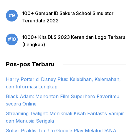
100+ Gambar ID Sakura School Simulator
#9
Terupdate 2022
1000+ Kits DLS 2023 Keren dan Logo Terbaru
#10
(Lengkap)
Pos-pos Terbaru
Harry Potter di Disney Plus: Kelebihan, Kelemahan,
dan Informasi Lengkap
Black Adam: Menonton Film Superhero Favoritmu
secara Online
Streaming Twilight: Menikmati Kisah Fantastis Vampir
dan Manusia Serigala
Solusi Praktis Top Up Google Play Melalui DANA