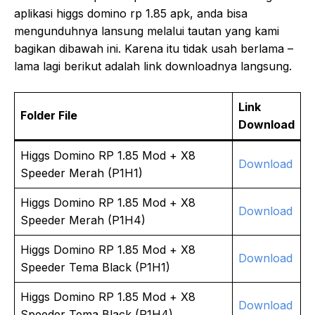
aplikasi higgs domino rp 1.85 apk, anda bisa
mengunduhnya lansung melalui tautan yang kami
bagikan dibawah ini. Karena itu tidak usah berlama –
lama lagi berikut adalah link downloadnya langsung.
Link
Folder File
Download
Higgs Domino RP 1.85 Mod + X8
Download
Speeder Merah (P1H1)
Higgs Domino RP 1.85 Mod + X8
Download
Speeder Merah (P1H4)
Higgs Domino RP 1.85 Mod + X8
Download
Speeder Tema Black (P1H1)
Higgs Domino RP 1.85 Mod + X8
Download
Speeder Tema Black (P1H4)