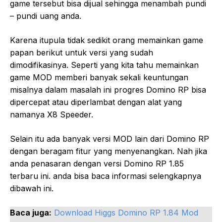
game tersebut bisa dijual sehingga menambah pundi
– pundi uang anda.
Karena itupula tidak sedikit orang memainkan game
papan berikut untuk versi yang sudah
dimodifikasinya. Seperti yang kita tahu memainkan
game MOD memberi banyak sekali keuntungan
misalnya dalam masalah ini progres Domino RP bisa
dipercepat atau diperlambat dengan alat yang
namanya X8 Speeder.
Selain itu ada banyak versi MOD lain dari Domino RP
dengan beragam fitur yang menyenangkan. Nah jika
anda penasaran dengan versi Domino RP 1.85
terbaru ini. anda bisa baca informasi selengkapnya
dibawah ini.
Baca juga:
Download Higgs Domino RP 1.84 Mod