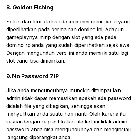
8. Golden Fishing
Selain dari fitur diatas ada juga mini game baru yang
diperlihatkan pada permainan domino ini. Adapun
gameplaynya mirip dengan slot yang ada pada
domino rp anda yang sudah diperlihatkan sejak awa.
Dengan mengunduh versi ini anda memiliki satu lagi
slot yang bisa dimainkan.
9. No Password ZIP
Jika anda mengunguhnya mungkin ditempat lain
admin tidak dapat memastikan apakah ada password
didalah file yang dibagikan, sehingga akan
menyulitkan anda suatu hari nanti. Oleh karena itu
sesuai dengan request kalian file kali ini tidak admin
password anda bisa mengunduhnya dan menginstall
langsung diperangkat anda.