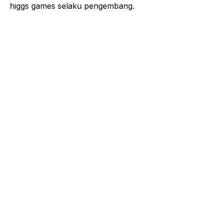
higgs games selaku pengembang.