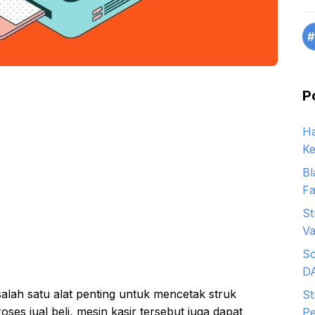
#
P
Ha
Ke
Bl
Fa
St
Va
So
D
salah satu alat penting untuk mencetak struk
St
s jual beli, mesin kasir tersebut juga dapat
Pe