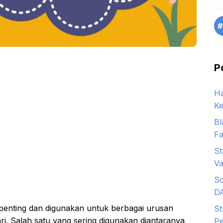
#
P
Ha
Ke
Bl
Fa
St
Va
So
D
g penting dan digunakan untuk berbagai urusan
St
ri. Salah satu yang sering digunakan diantaranya
Pe