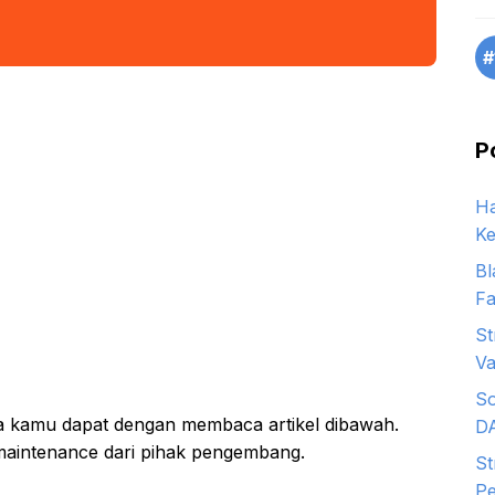
#
P
Ha
Ke
Bl
Fa
St
Va
So
sa kamu dapat dengan membaca artikel dibawah.
D
maintenance dari pihak pengembang.
St
Pe