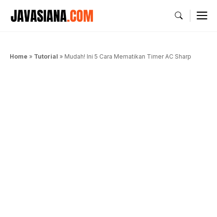
Langsung
M
ke
isi
Home
»
Tutorial
»
Mudah! Ini 5 Cara Mematikan Timer AC Sharp