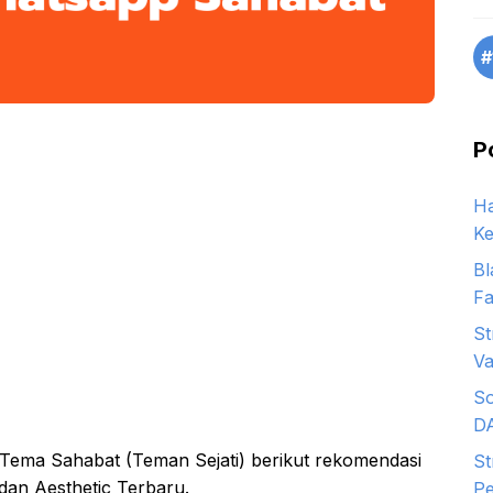
#
P
Ha
Ke
Bl
Fa
St
Va
So
D
ema Sahabat (Teman Sejati) berikut rekomendasi
St
n Aesthetic Terbaru.
Pe