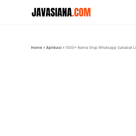
Langsung
ke
isi
Home
»
Aplikasi
»
1000+ Nama Grup Whatsapp Sahabat Lu