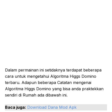
Dalam permainan ini setidaknya terdapat beberapa
cara untuk mengetahui Algoritma Higgs Domino
terbaru. Adapun beberapa Catatan mengenai
Algoritma Higgs Domino yang bisa anda praktekkan
sendiri di Rumah ada dibawah ini.
Baca juga:
Download Dana Mod Apk