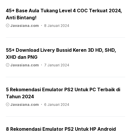
45+ Base Aula Tukang Level 4 COC Terkuat 2024,
Anti Bintang!
Javasiana.com
8 Januari 2024
55+ Download Livery Bussid Keren 3D HD, SHD,
XHD dan PNG
Javasiana.com
7 Januari 2024
5 Rekomendasi Emulator PS2 Untuk PC Terbaik di
Tahun 2024
Javasiana.com
6 Januari 2024
8 Rekomendasi Emulator PS2 Untuk HP Android