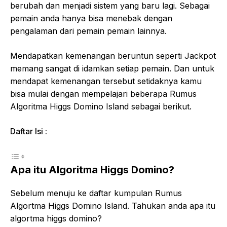
berubah dan menjadi sistem yang baru lagi. Sebagai
pemain anda hanya bisa menebak dengan
pengalaman dari pemain pemain lainnya.
Mendapatkan kemenangan beruntun seperti Jackpot
memang sangat di idamkan setiap pemain. Dan untuk
mendapat kemenangan tersebut setidaknya kamu
bisa mulai dengan mempelajari beberapa Rumus
Algoritma Higgs Domino Island sebagai berikut.
Daftar Isi :
Apa itu Algoritma Higgs Domino?
Sebelum menuju ke daftar kumpulan Rumus
Algortma Higgs Domino Island. Tahukan anda apa itu
algortma higgs domino?