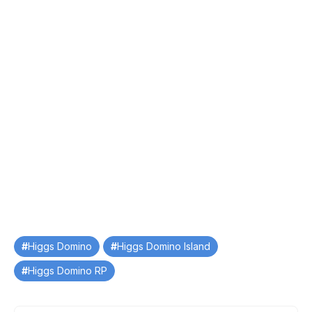
Tag
Higgs Domino
Higgs Domino Island
Higgs Domino RP