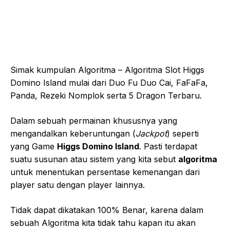
Simak kumpulan Algoritma – Algoritma Slot Higgs
Domino Island mulai dari Duo Fu Duo Cai, FaFaFa,
Panda, Rezeki Nomplok serta 5 Dragon Terbaru.
Dalam sebuah permainan khususnya yang
mengandalkan keberuntungan (
Jackpot
) seperti
yang Game
Higgs Domino Island
. Pasti terdapat
suatu susunan atau sistem yang kita sebut
algoritma
untuk menentukan persentase kemenangan dari
player satu dengan player lainnya.
Tidak dapat dikatakan 100% Benar, karena dalam
sebuah Algoritma kita tidak tahu kapan itu akan