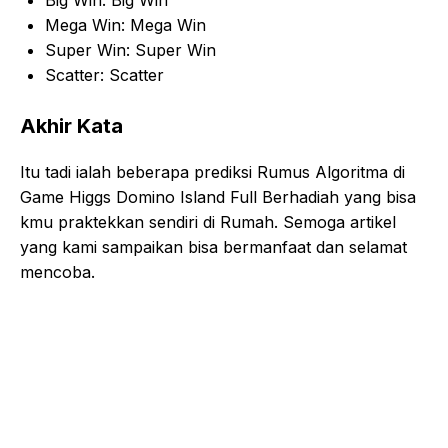
Mega Win: Mega Win
Super Win: Super Win
Scatter: Scatter
Akhir Kata
Itu tadi ialah beberapa prediksi Rumus Algoritma di
Game Higgs Domino Island Full Berhadiah yang bisa
kmu praktekkan sendiri di Rumah. Semoga artikel
yang kami sampaikan bisa bermanfaat dan selamat
mencoba.