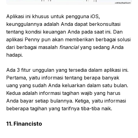
Aplikasi ini khusus untuk pengguna iOS,
keunggulannya adalah Anda dapat berkonsultasi
tentang kondisi keuangan Anda pada saat ini. Dan
aplikasi Penny pun akan memberikan berbagai solusi
dari berbagai masalah
financial
yang sedang Anda
hadapi.
Ada 3 fitur unggulan yang tersedia dalam aplikasi ini.
Pertama, yaitu informasi tentang berapa banyak
uang yang sudah Anda keluarkan dalam satu bulan.
Kedua adalah informasi tagihan wajib yang harus
Anda bayar setiap bulannya. Ketiga, yaitu informasi
beberapa tagihan yang tarifnya tiba-tiba naik.
11. Financisto