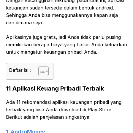
Dengan kecanggihan teknologi pada saat ini, aplikasi
keuangan sudah tersedia dalam bentuk android.
Sehingga Anda bisa menggunakannya kapan saja
dan dimana saja.
Aplikasinya juga gratis, jadi Anda tidak perlu pusing
memikirkan berapa biaya yang harus Anda keluarkan
untuk mengatur keuangan pribadi Anda.
Daftar Isi :
11
Aplikasi Keuang Pribadi
Terbaik
Ada 11 rekomendasi aplikasi keuangan pribadi yang
terbaik yang bisa Anda download di Play Store.
Berikut adalah penjelasan singkatnya:
1.
AndroMoney