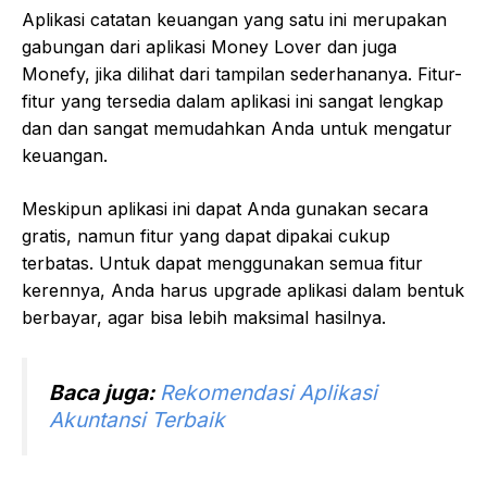
Aplikasi catatan keuangan yang satu ini merupakan
gabungan dari aplikasi Money Lover dan juga
Monefy, jika dilihat dari tampilan sederhananya. Fitur-
fitur yang tersedia dalam aplikasi ini sangat lengkap
dan dan sangat memudahkan Anda untuk mengatur
keuangan.
Meskipun aplikasi ini dapat Anda gunakan secara
gratis, namun fitur yang dapat dipakai cukup
terbatas. Untuk dapat menggunakan semua fitur
kerennya, Anda harus upgrade aplikasi dalam bentuk
berbayar, agar bisa lebih maksimal hasilnya.
Baca juga:
Rekomendasi Aplikasi
Akuntansi Terbaik