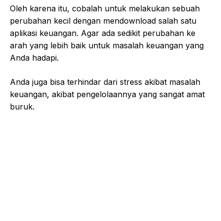
Oleh karena itu, cobalah untuk melakukan sebuah
perubahan kecil dengan mendownload salah satu
aplikasi keuangan. Agar ada sedikit perubahan ke
arah yang lebih baik untuk masalah keuangan yang
Anda hadapi.
Anda juga bisa terhindar dari stress akibat masalah
keuangan, akibat pengelolaannya yang sangat amat
buruk.