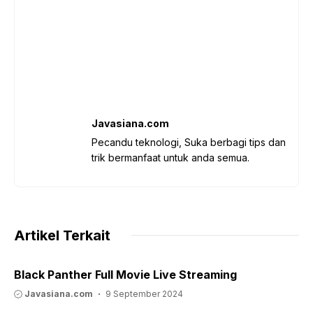
Javasiana.com
Pecandu teknologi, Suka berbagi tips dan
trik bermanfaat untuk anda semua.
Artikel Terkait
Black Panther Full Movie Live Streaming
Javasiana.com
9 September 2024