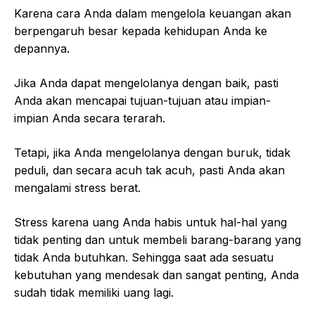
Karena cara Anda dalam mengelola keuangan akan
berpengaruh besar kepada kehidupan Anda ke
depannya.
Jika Anda dapat mengelolanya dengan baik, pasti
Anda akan mencapai tujuan-tujuan atau impian-
impian Anda secara terarah.
Tetapi, jika Anda mengelolanya dengan buruk, tidak
peduli, dan secara acuh tak acuh, pasti Anda akan
mengalami stress berat.
Stress karena uang Anda habis untuk hal-hal yang
tidak penting dan untuk membeli barang-barang yang
tidak Anda butuhkan. Sehingga saat ada sesuatu
kebutuhan yang mendesak dan sangat penting, Anda
sudah tidak memiliki uang lagi.