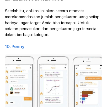
Setelah itu, aplikasi ini akan secara otomatis
merekomendasikan jumlah pengeluaran uang setiap
harinya, agar target Anda bisa tercapai. Untuk
catatan pemasukan dan pengeluaran juga tersedia
dalam berbagai kategori.
10.
Penny