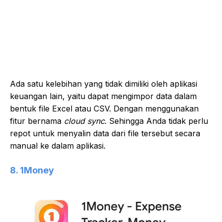
Ada satu kelebihan yang tidak dimiliki oleh aplikasi
keuangan lain, yaitu dapat mengimpor data dalam
bentuk file Excel atau CSV. Dengan menggunakan
fitur bernama
cloud sync
. Sehingga Anda tidak perlu
repot untuk menyalin data dari file tersebut secara
manual ke dalam aplikasi.
8.
1Money