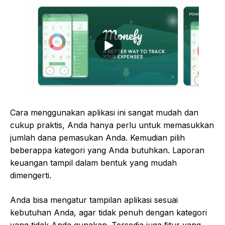
Cara menggunakan aplikasi ini sangat mudah dan
cukup praktis, Anda hanya perlu untuk memasukkan
jumlah dana pemasukan Anda. Kemudian pilih
beberappa kategori yang Anda butuhkan. Laporan
keuangan tampil dalam bentuk yang mudah
dimengerti.
Anda bisa mengatur tampilan aplikasi sesuai
kebutuhan Anda, agar tidak penuh dengan kategori
yang tidak Anda gunakan. Tersedia juga fitur yang