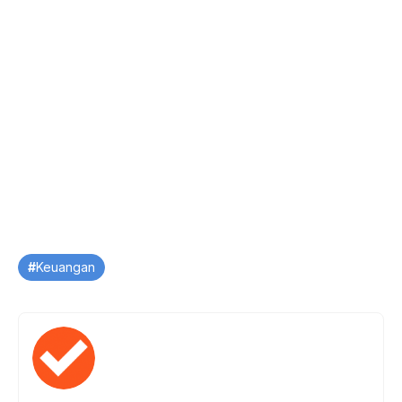
Tag
Keuangan