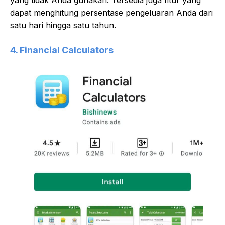
dapat menghitung persentase pengeluaran Anda dari
satu hari hingga satu tahun.
4.
Financial Calculators