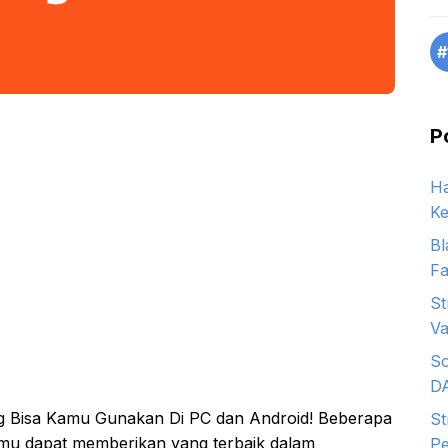
#
P
Ha
Ke
Bl
Fa
St
Va
So
D
ng Bisa Kamu Gunakan Di PC dan Android! Beberapa
St
kamu dapat memberikan yang terbaik dalam
Pe