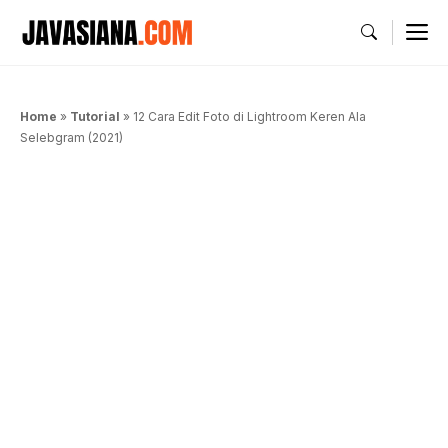
Langsung
M
ke
isi
Home
»
Tutorial
»
12 Cara Edit Foto di Lightroom Keren Ala
Selebgram (2021)