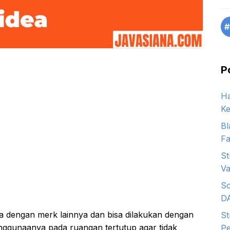
#
P
Ha
Ke
Bl
Fa
St
Va
So
D
 dengan merk lainnya dan bisa dilakukan dengan
St
nggunaanya pada ruangan tertutup agar tidak
Pe