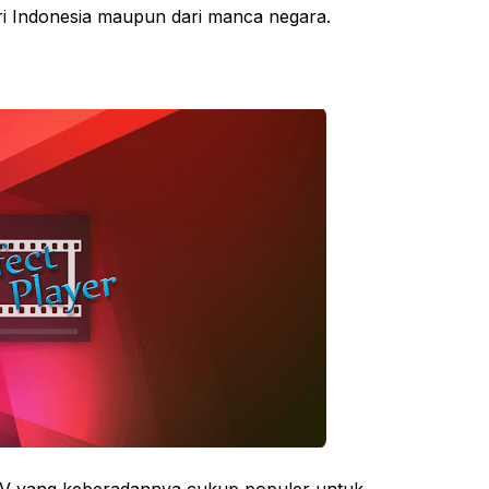
ri Indonesia maupun dari manca negara.
PTV yang keberadannya cukup populer untuk