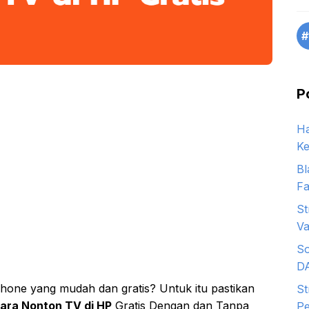
#
P
Ha
Ke
Bl
Fa
St
Va
So
D
hone yang mudah dan gratis? Untuk itu pastikan
St
ara Nonton TV di HP
Gratis Dengan dan Tanpa
Pe