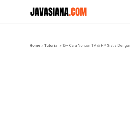
Langsung
ke
isi
Home
»
Tutorial
»
15+ Cara Nonton TV di HP Gratis Dengan