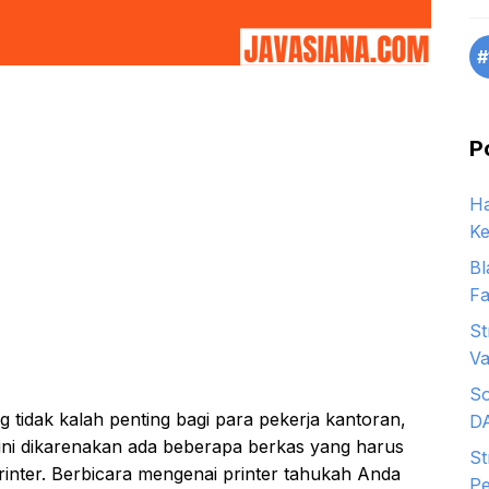
#
P
Ha
Ke
Bl
Fa
St
Va
So
 tidak kalah penting bagi para pekerja kantoran,
D
l ini dikarenakan ada beberapa berkas yang harus
St
rinter. Berbicara mengenai printer tahukah Anda
Pe