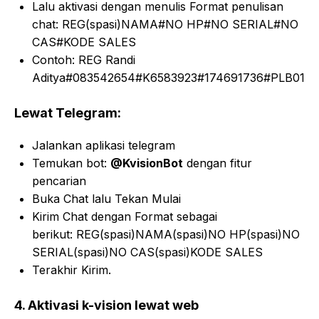
Lalu aktivasi dengan menulis Format penulisan
chat: REG(spasi)NAMA#NO HP#NO SERIAL#NO
CAS#KODE SALES
Contoh: REG Randi
Aditya#083542654#K6583923#174691736#PLB01
Lewat Telegram:
Jalankan aplikasi telegram
Temukan bot
:
@KvisionBot
dengan fitur
pencarian
Buka Chat lalu Tekan Mulai
Kirim Chat dengan Format sebagai
berikut: REG(spasi)NAMA(spasi)NO HP(spasi)NO
SERIAL(spasi)NO CAS(spasi)KODE SALES
Terakhir Kirim.
4. Aktivasi k-vision lewat web