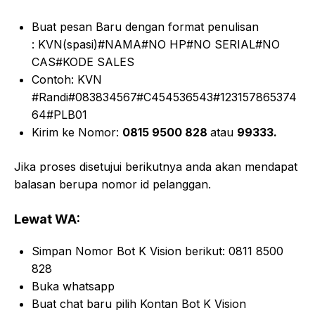
Buat pesan Baru dengan format penulisan
: KVN(spasi)#NAMA#NO HP#NO SERIAL#NO
CAS#KODE SALES
Contoh: KVN
#Randi#083834567#C454536543#123157865374
64#PLB01
Kirim ke Nomor:
0815 9500 828
atau
99333.
Jika proses disetujui berikutnya anda akan mendapat
balasan berupa nomor id pelanggan.
Lewat WA:
Simpan Nomor Bot K Vision berikut: 0811 8500
828
Buka whatsapp
Buat chat baru pilih Kontan Bot K Vision