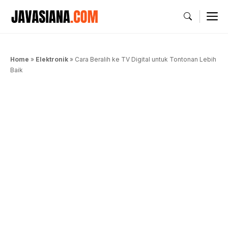
Langsung
M
ke
isi
Home
»
Elektronik
»
Cara Beralih ke TV Digital untuk Tontonan Lebih
Baik