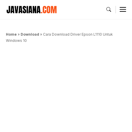
Langsung
M
ke
isi
Home
»
Download
»
Cara Download Driver Epson L1110 Untuk
Windows 10