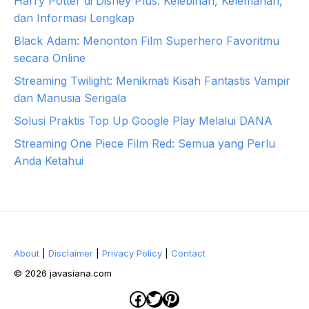
Harry Potter di Disney Plus: Kelebihan, Kelemahan,
dan Informasi Lengkap
Black Adam: Menonton Film Superhero Favoritmu
secara Online
Streaming Twilight: Menikmati Kisah Fantastis Vampir
dan Manusia Serigala
Solusi Praktis Top Up Google Play Melalui DANA
Streaming One Piece Film Red: Semua yang Perlu
Anda Ketahui
About
|
Disclaimer
|
Privacy Policy
|
Contact
© 2026 javasiana.com
Facebook
Twitter
Pinterest