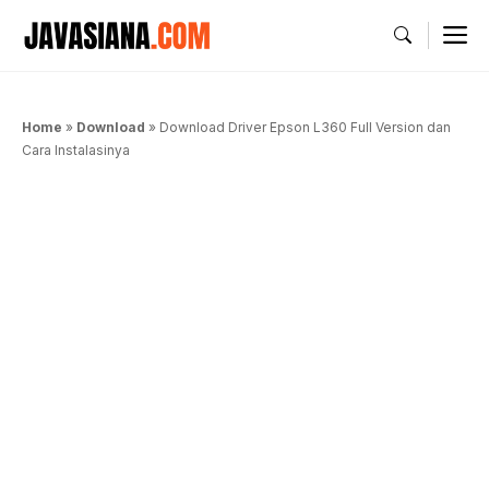
Langsung
M
ke
isi
Home
»
Download
»
Download Driver Epson L360 Full Version dan
Cara Instalasinya