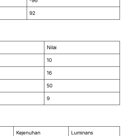
-96
92
Nilai
10
16
50
9
Kejenuhan
Luminans