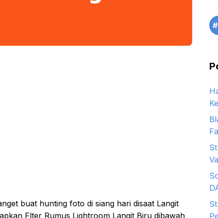
#
P
Ha
Ke
Bl
Fa
St
Va
So
D
et buat hunting foto di siang hari disaat Langit
St
apkan Flter Rumus Lightroom Langit Biru dibawah
Pe