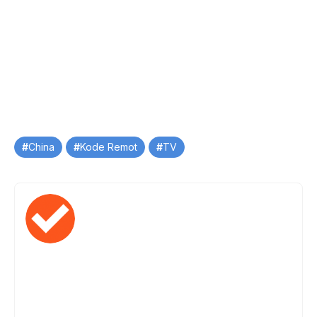
Tag
China
Kode Remot
TV