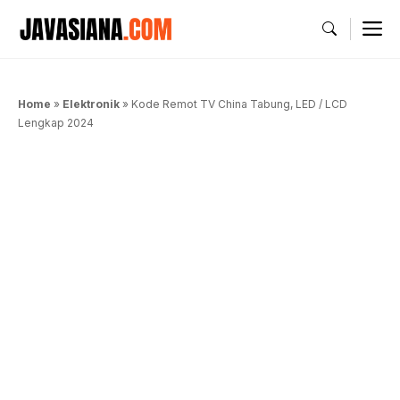
Langsung
M
ke
isi
Home
»
Elektronik
»
Kode Remot TV China Tabung, LED / LCD
Lengkap 2024